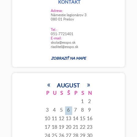
KONTAKT
Adresa:
Námestie legionárov 3
080 01 Prešov
Tel.:
051-7721401
E-mail:
skola@esspo.sk
riaditel@esspo.sk
ZOBRAZIŤ NA MAPE
«
»
AUGUST
P
U
S
Š
P
S
N
1
2
3
4
5
6
7
8
9
10
11
12
13
14
15
16
17
18
19
20
21
22
23
24
25
26
27
28
29
30