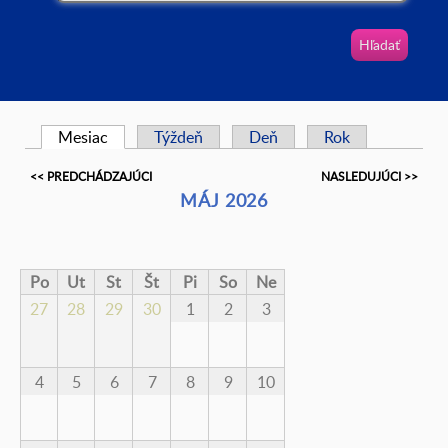
Vyhľadávanie
Mesiac
(aktívna karta)
Týždeň
Deň
Rok
Primárne karty
<< PREDCHÁDZAJÚCI
NASLEDUJÚCI >>
MÁJ 2026
Po
Ut
St
Št
Pi
So
Ne
27
28
29
30
1
2
3
4
5
6
7
8
9
10