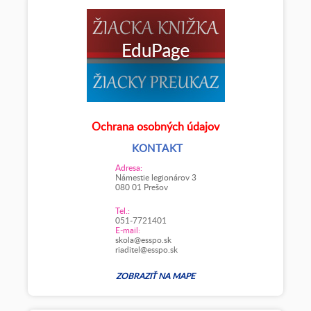
Ochrana osobných údajov
KONTAKT
Adresa:
Námestie legionárov 3
080 01 Prešov
Tel.:
051-7721401
E-mail:
skola@esspo.sk
riaditel@esspo.sk
ZOBRAZIŤ NA MAPE