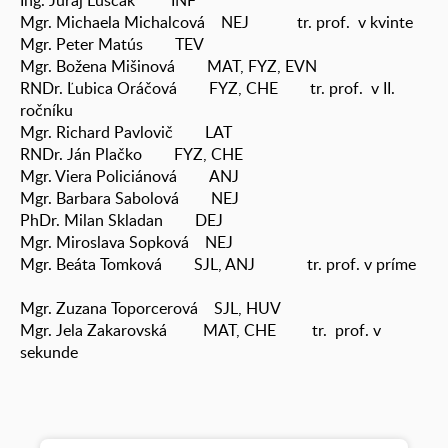
Ing. Juraj Luščák INF
Mgr. Michaela Michalcová NEJ tr. prof. v kvinte
Mgr. Peter Matús TEV
Mgr. Božena Mišinová MAT, FYZ, EVN
RNDr. Ľubica Oráčová FYZ, CHE tr. prof. v II.
ročníku
Mgr. Richard Pavlovič LAT
RNDr. Ján Plačko FYZ, CHE
Mgr. Viera Policiánová ANJ
Mgr. Barbara Sabolová NEJ
PhDr. Milan Skladan DEJ
Mgr. Miroslava Sopková NEJ
Mgr. Beáta Tomková SJL, ANJ tr. prof. v príme
Mgr. Zuzana Toporcerová SJL, HUV
Mgr. Jela Zakarovská MAT, CHE tr. prof. v
sekunde