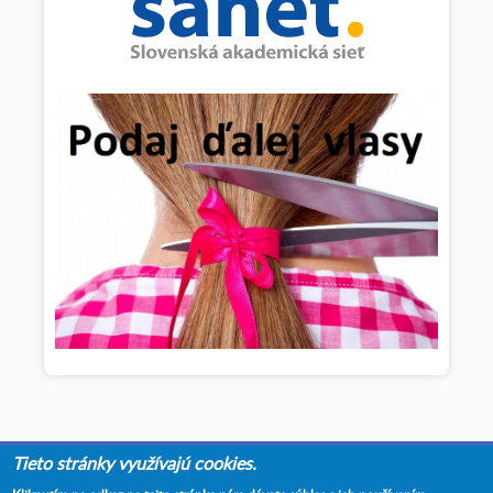
"VERIŤ, MILOVAŤ,
Tieto stránky využívajú cookies.