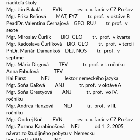
riaditeľa školy
Mgr. Ján Bakalár EVN ev. a. v. farár v CZ Prešov
Mgr. Erika Beňová MAT, FYZ tr. prof. v oktáve B
PeadDr. Valentína Černajová GEO, RUJ tr. prof. v
sexte
Mgr. Miroslav Čurlík BIO, GEO tr. prof. v kvarte
Mgr. Radoslava Čurlíková BIO, GEO tr. prof. v tercii
PhDr. Marián Damankoš DEJ, NOS tr. prof. v
septime
Mgr. Mária Dirgová TEV tr. prof. v I. ročníku
Anna Fabuľová TEV
Kai Fürst NEJ lektor nemeckého jazyka
Mgr. Soňa Gaľová ANJ tr. prof. v oktáve A
Mgr. Soňa Grestyová ANJ tr. prof. vo IV.
ročníku
Mgr. Andrea Hanzová NEJ tr. prof. v III.
ročníku
Mgr. Ondrej Koč EVN ev. a. v. farár v CZ Prešov
Mgr. Zuzana Karabinošová NEJ od 1. 2. 2005,
návrat zo študijného pobytu v Nemecku