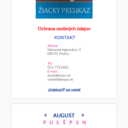
Ochrana osobných údajov
KONTAKT
Adresa:
Námestie legionárov 3
080 01 Prešov
Tel.:
051-7721401
E-mail:
skola@esspo.sk
riaditel@esspo.sk
ZOBRAZIŤ NA MAPE
«
»
AUGUST
P
U
S
Š
P
S
N