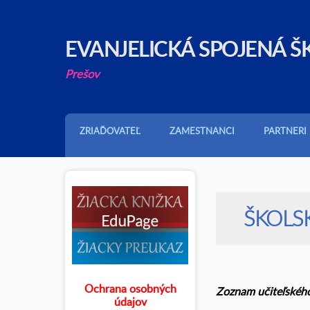
EVANJELICKÁ SPOJENÁ Š
Prešov
ZRIAĎOVATEĽ
ZAMESTNANCI
PARTNERI
ŠKOLSK
Ochrana osobných
Zoznam učiteľského
údajov