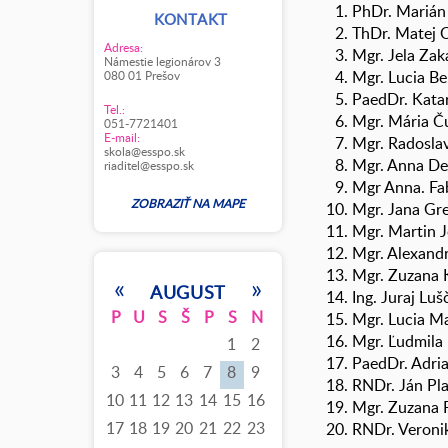
PhDr. Mariá
KONTAKT
ThDr. Ma
Adresa:
Mgr. Jela 
Námestie legionárov 3
Mgr. Lucia
080 01 Prešov
PaedDr. K
Tel.:
Mgr. Már
051-7721401
E-mail:
Mgr. Rado
skola@esspo.sk
Mgr. Ann
riaditel@esspo.sk
Mgr Ann
ZOBRAZIŤ NA MAPE
Mgr. Jana
Mgr. Mar
Mgr. Alex
Mgr. Zuz
«
»
AUGUST
Ing. Ju
P
U
S
Š
P
S
N
Mgr. Luc
Mgr. Ľudm
1
2
PaedDr. A
3
4
5
6
7
8
9
RNDr. J
10
11
12
13
14
15
16
Mgr. Zuzana 
17
18
19
20
21
22
23
RNDr. Veron