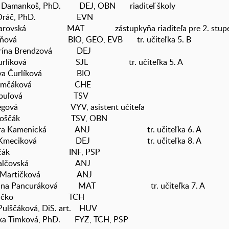
n Damankoš, PhD. DEJ, OBN riaditeľ školy
tej Oráč, PhD. EVN
Zakarovská MAT zástupkyňa riaditeľa pre 2. stupe
 Beňová BIO, GEO, EVB tr. učiteľka 5. B
atarína Brendzová DEJ
ia Čurlíková SJL tr. učiteľka 5. A
slava Čurlíková BIO
a Demčáková CHE
a. Fabuľová TSV
 Gregová VYV, asistent učiteľa
tin Joščák TSV, OBN
andra Kamenická ANJ tr. učiteľka 6. A
ana Kmeciková DEJ tr. učiteľka 8. A
raj Luščák INF, PSP
ia Malčovská ANJ
ila Martičková ANJ
driana Pancuráková MAT tr. učiteľka 7. A
án Plačko TCH
Pulščáková, DiS. art. HUV
ika Timková, PhD. FYZ, TCH, PSP