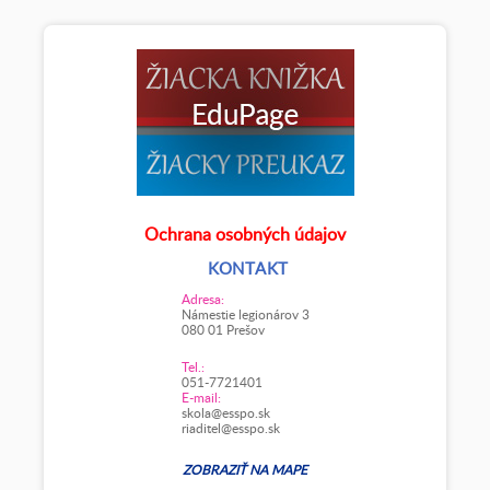
Ochrana osobných údajov
KONTAKT
Adresa:
Námestie legionárov 3
080 01 Prešov
Tel.:
051-7721401
E-mail:
skola@esspo.sk
riaditel@esspo.sk
ZOBRAZIŤ NA MAPE