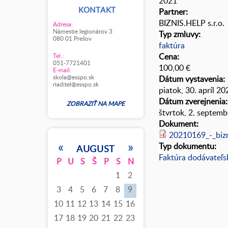
2021
KONTAKT
Partner:
BIZNIS.HELP s.r.o.
Adresa:
Námestie legionárov 3
Typ zmluvy:
080 01 Prešov
faktúra
Cena:
Tel.:
051-7721401
100,00 €
E-mail:
skola@esspo.sk
Dátum vystavenia:
riaditel@esspo.sk
piatok, 30. apríl 20
Dátum zverejnenia
ZOBRAZIŤ NA MAPE
štvrtok, 2. septem
Dokument:
20210169_-_bizni
«
»
Typ dokumentu:
AUGUST
Faktúra dodávateľs
P
U
S
Š
P
S
N
1
2
3
4
5
6
7
8
9
10
11
12
13
14
15
16
17
18
19
20
21
22
23