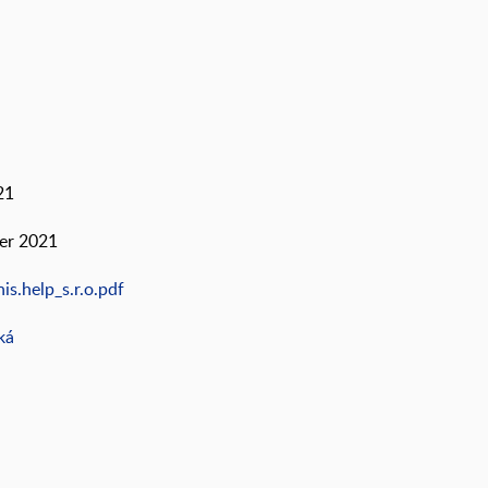
21
:
ber 2021
s.help_s.r.o.pdf
ká